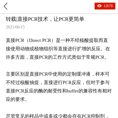
12678
转载|直接PCR技术，让PCR更简单
2021/06/15
直接PCR
（
Direct PCR
）是一种不经核酸提取而直
接使用动物或植物组织等直接进行扩增的反应。在
许多方面，直接
PCR
的工作方式类似于常规
PCR
。
主要区别是直接
PCR
中使用的定制缓冲液，样本可
不经过核酸抽提，直接进行
PCR
反应，但对于参与
直接
PCR
反应的酶的耐受性和
buffer
的兼容性有相对
应的要求。
尽管常见的样品中或多或少都会存在
PCR
抑制剂，