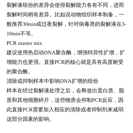
裂解液组份的差异会使得裂解能力各有不同，进而
裂解时间稍有差异。比如说动物组织样本制备，一
般推荐
30min
或过夜裂解，针对病毒类的裂解液在
3-
10min
不等。
PCR master mix
建议使用热启动
DNA
聚合酶，增强特异性扩增，扩
增能力也更强。直接
PCR
的核心就是具有高度耐受
的聚合酶。
清除或抑制样本中影响
DNA
扩增的组份
样本在经过裂解液处理之后，会释放出蛋白质、脂
质和其他细胞碎片，这些物质会抑制
PCR
反应，因
此直接
PCR
需要加入相应的清除或者抑制剂来减弱
这部分因素的影响。