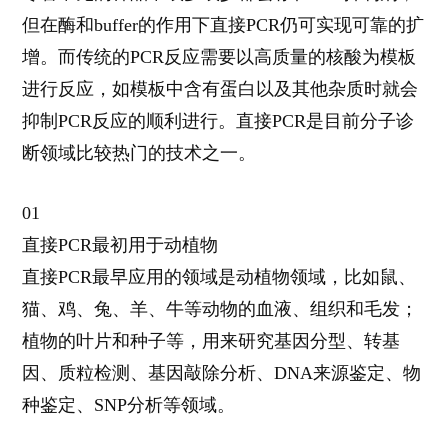
但在酶和
buffer
的作用下直接
PCR
仍可实现可靠的扩
增。而传统的
PCR
反应需要以高质量的核酸为模板
进行反应，如模板中含有蛋白以及其他杂质时就会
抑制
PCR
反应的顺利进行。直接
PCR
是目前分子诊
断领域比较热门的技术之一。
01
直接
PCR
最初用于动植物
直接
PCR
最早应用的领域是动植物领域，比如鼠、
猫、鸡、兔、羊、牛等动物的血液、组织和毛发；
植物的叶片和种子等，用来研究基因分型、转基
因、质粒检测、基因敲除分析、
DNA
来源鉴定、物
种鉴定、
SNP
分析等领域。