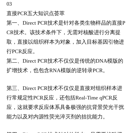
03
直接
PCR
五大知识点荟萃
第一、
Direct PCR
技术是针对各类生物样品的直接
P
CR
技术。该技术条件下，无需对核酸进行分离提
取，直接以组织样本为对象，加入目标基因引物进
行
PCR
反应。
第二、
Direct PCR
技术不仅仅是传统的
DNA
模版的
扩增技术，也包含
RNA
模版的逆转录
PCR
。
第三、
Direct PCR
技术不仅仅是直接对组织样本进
行常规定性
PCR
反应，还包括
Real-Time qPCR
反
应，这就要求反应体系具备极强的抗背景荧光干扰
能力以及对内源性荧光淬灭剂的拮抗能力。