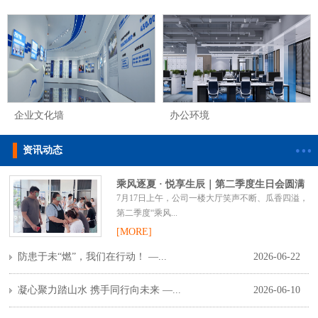
企业文化墙
办公环境
资讯动态
乘风逐夏 · 悦享生辰｜第二季度生日会圆满
7月17日上午，公司一楼大厅笑声不断、瓜香四溢，
举办...
第二季度“乘风...
[MORE]
防患于未“燃”，我们在行动！ —...
2026-06-22
凝心聚力踏山水 携手同行向未来 —...
2026-06-10