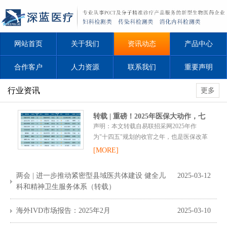
网站首页
关于我们
资讯动态
产品中心
合作客户
人力资源
联系我们
重要声明
行业资讯
更多
转载 | 重磅！2025年医保大动作，七
声明：本文转载自易联招采网2025年作
大政策利好！
为"十四五"规划的收官之年，也是医保改革
深化落地的关键年。医保改革将进一步深
[MORE]
化，预计将推出多项政策利好，惠及患者、
医疗机构和医药企业。/01/深化医保支...
两会 | 进一步推动紧密型县域医共体建设 健全儿
2025-03-12
科和精神卫生服务体系（转载）
海外IVD市场报告：2025年2月
2025-03-10