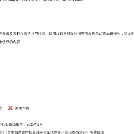
有资讯及素材仅供学习与科普。如图片和素材版权拥有者发现自己作品被侵权，请及
嫌侵权的内容。
文
关闭本页
外IVD市场报告：2025年2月
载 |《关于印发紧密型县域医共体信息化功能指引的通知》政策解读