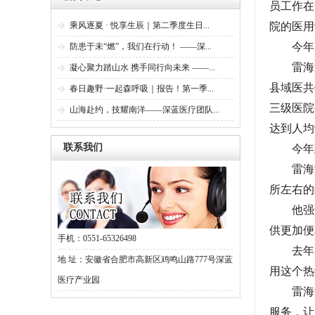
员工作在
乘风逐夏 · 悦享生辰｜第二季度生日...
院的医用
今年的
防患于未“燃”，我们在行动！ ——深...
雷海潮
凝心聚力踏山水 携手同行向未来 ——...
县域医共
春日趣野·一起森呼吸｜报告！第一季...
三级医院
山海赴约，技耀南洋——深蓝医疗团队...
达到人均
联系我们
今年到2
雷海潮介
所左右的
他强调
供更加便
手机：0551-65326498
去年国家
地 址：安徽省合肥市高新区鸡鸣山路777号深蓝
用这个热
医疗产业园
雷海潮
服务，让