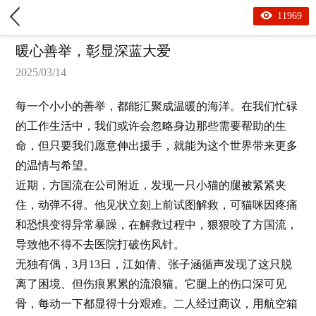
11969
暖心善举，彰显深蓝大爱
2025/03/14
每一个小小的善举，都能汇聚成温暖的海洋。在我们忙碌
的工作生活中，我们或许会忽略身边那些需要帮助的生
命，但只要我们愿意伸出援手，就能为这个世界带来更多
的
温情
与希望。
近期，方国流在公司附近，发现一只小猫的腿被紧紧夹
住，动弹不得。他见状立刻上前试图解救，可猫咪因疼痛
和恐惧变得异常暴躁，在解救过程中，狠狠咬了方国流，
导致他不得不去医院打破伤风针。
无独有偶，
3
月
13
日，江如倩、张子涵循声发现了这只脱
离了困境、但伤痕累累的流浪猫。它腿上的伤口深可见
骨，每动一下都显得十分艰难。二人经过商议，用航空箱