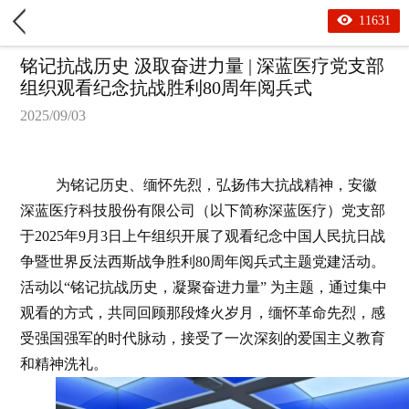
11631
铭记抗战历史 汲取奋进力量 | 深蓝医疗党支部
组织观看纪念抗战胜利80周年阅兵式
2025/09/03
为铭记历史、缅怀先烈，弘扬伟大抗战精神，安徽
深蓝医疗科技股份有限公司（以下简称深蓝医疗）党支部
于
2025
年
9
月
3
日上午
组织
开展了观看纪念中国人民抗日战
争暨世界反法西斯战争胜利
80
周年阅兵式主题党建活动。
活动以“铭记抗战历史，凝聚奋进力量” 为主题，通过集中
观看的方式，
共同回顾那段烽火岁月，缅怀革命先烈，感
受强国强军的时代脉动，接受了一次深刻的爱国主义教育
和精神洗礼
。